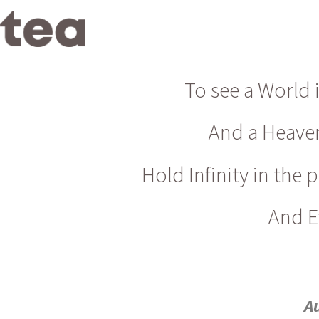
To see a World 
And a Heaven
Hold Infinity in the
And E
A