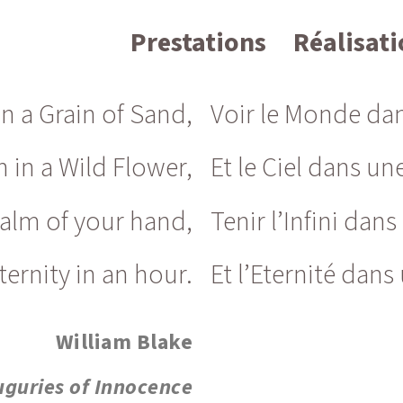
Prestations
Réalisat
in a Grain of Sand,
Voir le Monde dan
 in a Wild Flower,
Et le Ciel dans un
 palm of your hand,
Tenir l’Infini dan
ternity in an hour.
Et l’Eternité dans
William Blake
uguries of Innocence