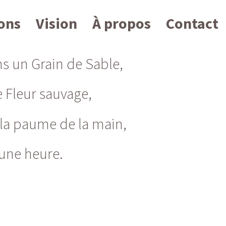
ions
Vision
À propos
Contact
s un Grain de Sable,
e Fleur sauvage,
s la paume de la main,
 une heure.